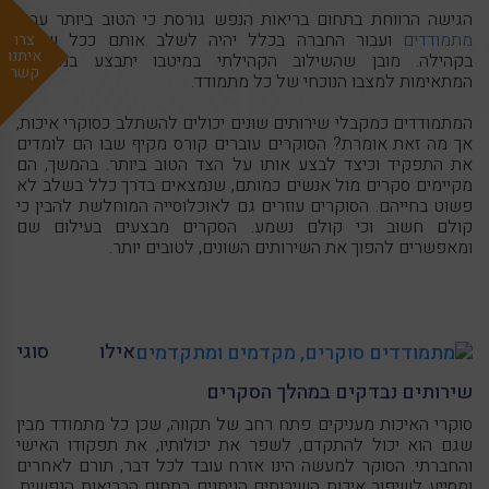
הגישה הרווחת בתחום בריאות הנפש גורסת כי הטוב ביותר עבור
מתמודדים
ועבור החברה בכלל יהיה לשלב אותם ככל שניתן,
צרו
איתנו
בקהילה. מובן שהשילוב הקהילתי במיטבו יתבצע במסגרות
קשר
המתאימות למצבו הנוכחי של כל מתמודד.
המתמודדים כמקבלי שירותים שונים יכולים להשתלב כסוקרי איכות,
אך מה זאת אומרת? הסוקרים עוברים קורס מקיף שבו הם לומדים
את התפקיד וכיצד לבצע אותו על הצד הטוב ביותר. בהמשך, הם
מקיימים סקרים מול אנשים כמותם, שנמצאים בדרך כלל בשלב לא
פשוט בחייהם. הסוקרים עוזרים גם לאוכלוסייה המוחלשת להבין כי
קולם חשוב וכי קולם נשמע. הסקרים מבצעים בעילום שם
ומאפשרים להפוך את השירותים השונים, לטובים יותר.
אילו סוגי
שירותים נבדקים במהלך הסקרים
סוקרי האיכות מעניקים פתח רחב של תקווה, שכן כל מתמודד מבין
שגם הוא יכול להתקדם, לשפר את יכולותיו, את תפקודו האישי
והחברתי. הסוקר למעשה הינו אזרח עובד לכל דבר, תורם לאחרים
ומסייע לשיפור איכות השירותים הניתנים בתחום הבריאות הנפשית.