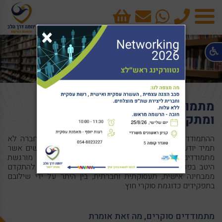
טלפון
cart
×
תפריט
מתמודדים סוקרים, מקדמים
ומתקדמים
ההתמודדות עם מחלה נפשית מאתגרת ולא פשוטה. החברה לא
תמיד יודעת להעריך את תעצומות הנפש הנדרשות מהאנשים אשר
מתמודדים עם מחלה שלא תמיד נראית כלפי חוץ אבל מורגשת
היטב בפנים. יוזמה דרך הלב מעודדת את המתמודדים להתקדם
ממבחינה אישית, תעסוקתית וחברתית, בין היתר על ידי שילובם
בתפקידים כדוגמת סוקרי חוץ.
מתמודדים סוקרים, מה זאת אומרת