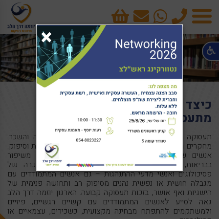
טלפון
cart
×
תפריט
כיצד מושפעת בריאות הנפש
מתעסוקה קבועה
תעסוקה קבועה חשובה לכולנו, ולא רק בגלל ההכנסה והשכר.
מחקרים מגלים כי תעסוקה מעניקה ממד של רווחה נפשית וסיפוק.
אנשים שמצליחים להשתלב במעגל התעסוקה נהנים משיפור
בבריאות, לרבות
בריאות הנפש
. ומה שעוד זוכה להכרה של
פסיכולוגים ואנשי מדעי ההתנהגות – גם אנשים המתמודדים עם
מגבלה חושית או נפשית נהנים מסיפוק רב ותחושה פנימית של
הישגיות ואף אושר, בזכות תעסוקה קבועה. הארגון יוזמה דרך הלב
גאה לסייע לאנשים המתמודדים עם קשיים רגשיים, פיזיים
ולמשתקמים להתפתח מבחינה מקצועית, כשכירים, עצמאיים או