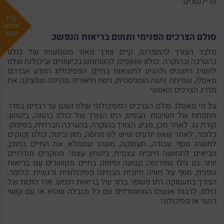
פרילנסרים.
צרו
איתנו
קשר
סולם הצרכים הפנימי ותחום
בריאות הנפשכ
מלבד הצורך להתפרנס, קיים צורך מאוד משמעותי של כולנו
בהערכה ובהוקרה. כולנו שואפים להשתמש בכישורים וביכולות שלנו
להשיג הישגים ולהגיע לתוצאות בחיים. הפסיכולוג הנודע אברהם
מאסלו, שפיתח גישה הומניסטית, ניסח תיאוריה מקיפה שמציגה את
מדרג הצרכים האנושי.
על פי מאסלו, סולם הצרכים הפסיכולוגי שלנו נשען עד רבדים בסדר
מתפתח של חשיבות. הבסיס, הינו הצורך של כולנו בהגנה, ביטחון,
קורת גג. לאחר מכן, מגיע הצורך בהוקרה, בהערכה חברתית, בסיפוק.
כלומר, לאחר שאנו יודעים שיש לנו מחסה, מזון וביגוד, כולנו זקוקים
למשהו נוסף. עבודה, תעסוקה, משהו שממלא את החיים בתוכן,
מביאים לתחושה חיובית עצמית, ביטחון עצמי. מחקרים מודרניים
יותר גם גילו שפרנסה קבועה וסיפוק בחיים מקושרים עם בריאות
גופנית, נוסף על חוויה חיובית מבחינה פסיכולוגית ורגשית. כלומר,
הצורך בתעסוקה הינו משפר ברור של בריאות הנפש. זוהי הזכות של
כולם, לרבות אנשים המתמודדים עם כל מגבלה שהיא או עם קושי
רגשי או פסיכולוגי.