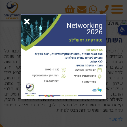
טלפון
cart
×
תפריט
השתלבות עמיתים מומחים בצוות
(...) השתלבות של עובד בצוות היא לכשעצמו תהליך מורכב עבור כל
הצדדים. כאשר מדובר בצוות מגוון, המורכבות גדולה אף יותר. שונות
מזמנת השפעות של סטיגמה וסטיגמה עצמית. למשל, תחושה
שכעובד עליי להוכיח את עצמי יותר מאשר אחרים בתפקיד זהה.
לתחושה זו עלולה להיות השפעה על יכולתו של העובד להביא לידי
ביטוי מיומנויות תפקודיות ותעסוקתיות, כמו גם מיומנויות חברתיות,
שלהן השפעה מכרעת על סיכויי השתלבותו בתוך צוות.
שילוב/השתלבות הוא תהליך הדדי ששותפים לו הצד המשתלב-
העובד, והצד המקבל- המנהל והצוות. כדי להגביר את הסיכויים
לשילוב אופטימלי עלינו להתייחס לצרכים של שני הצדדים. בנוסף,
קיימת אחריות משותפת על התהליך. לכן, בכל סוגיה אליה נתייחס-
ניקח בחשבון שתי נקודות מבט לפחות.
להמשך