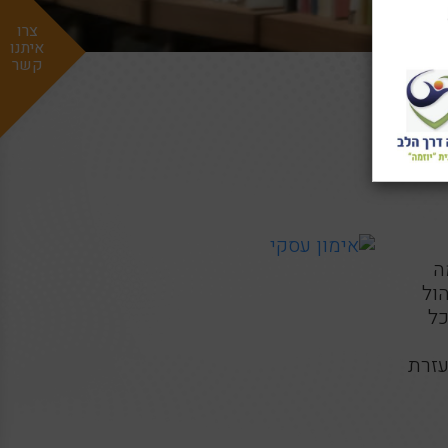
צרו
איתנו
קשר
ה
ול
כל
עזרת