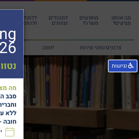
מה אנחנו
מחפשים
למנהלים
ללמוד
עבו
מציעים?
משרה?
וצוותים
ולהתפתח
הקה
צרכנים נותני שירות
יוזמה
ליווי מנ
נגישות