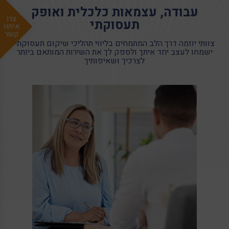
עבודה, עצמאות כלכלית ואופק
צרו
תעסוקתי
איתנו
קשר
צוותי יוזמה דרך הלב המתמחים בליווי תהליכי שיקום תעסוקתי
ישמחו לעצב יחד איתך ולספק לך את השירות המותאם ביותר
לצרכיך ושאיפותיך
פועלת לשינוי כלכלי וחברתי במעמדם של אנשים
המתמודדים עם מגבלה נפשית, פיזית או חושית באמצעות
מתן מקום לקולם ושילובם בשוק העבודה כמשתתפים
פעילים, מתפרנסים ותורמים
אודות
חיפוש משרה