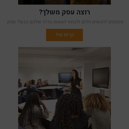
רוצה עסק משלך?
מוזמנים להגשים חלום ולבחור לעשות בדרך שלכם כבעלי עסק
קראו עוד
מכירים בעלי ידע מניסיון שיש להם תחביב? מקצוע? יכולת
שהוא/היא טובים בה? מוזמנים להגשים חלום ולבחור לעשות
בדרך שלכם כבעלי עסק " תוכנית יוזמה" הוקמה על מנת לשפר את
מעמדם התעסוקתי והחברתי של מתמודדים עם מגבלה נפשית ,
ובכך למגר את הסטיגמה, על ידי הרחבת האפשרויות לעבודה
מפרנסת דרך תהליך שיקום מקצועי, על ידי הקמת עסק / פיתוח
יזמות והעסקה עצמית , ושילובם בקהילה כתורמים.