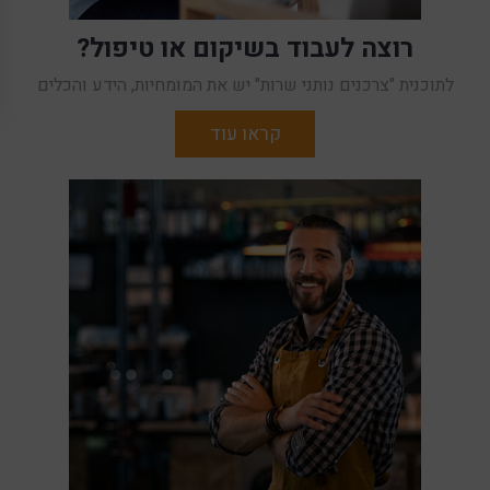
רוצה לעבוד בשיקום או טיפול?
לתוכנית "צרכנים נותני שרות" יש את המומחיות, הידע והכלים
קראו עוד
תוכנית " צרכנים נותני שירות" מציעה ליווי תעסוקתי מומחה
לאנשים עם ידע מניסיון אישי בבריאות הנפש (מתמודדים)
המעוניינים להשתלב בעבודה כעובדי שיקום, טיפול ועזרה לאחר.
התוכנית מקדמת ומטמיעה את ההכרה בערכו של גוף הידע מניסיון
ומאמינה ששילוב גוף הידע מהחלמה אישית בפרקטיקה המקצועית
מאפשר לפרוץ את השיח המקצועי , להוות מודל לשיקום ,
להחלמה ולעשייה משמעותית ובעלת ערך הן למקבלי השירותים
במסגרות והן לצוותים