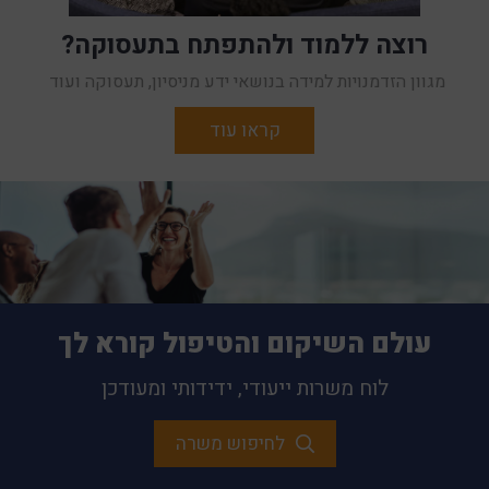
רוצה ללמוד ולהתפתח בתעסוקה?
מגוון הזדמנויות למידה בנושאי ידע מניסיון, תעסוקה ועוד
קראו עוד
בין אם פנית למסלול יזמי או שהתשוקה שלך היא עבודה עם ידע
מניסיון - מגוון של סדנאות, הרצאות וימי עיון יוכלו לסייע לך
להמשיך ולבסס את זהותך המקצועית, לפתח מומחיות ולרכוש
כלים חדשניים ועדכניים
עולם השיקום והטיפול קורא לך
לוח משרות ייעודי, ידידותי ומעודכן
לחיפוש משרה