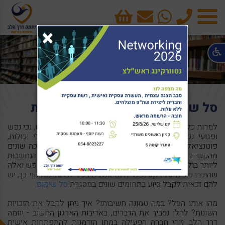
טלפון
cart
×
תפריט
סל שיקום – כל מה שרציתם לדעת
למרות כל מיני סטיגמות שגויות שעדין לא נעקרו מן השורש, נכי נפש
ופגועי נפש הם במידה רבה אנשים כמו כולם – בעלי יכולות,
פוטנציאל, חלומות. הקשיים עימם הם מתמודדים אינם כה שונים
מהקשיים שעימם מתמודדים אנשים עם מגבלות פיזיות, הנחשבות
ליותר בולטות לעין. גם המחוקק הישראלי הבין כי פגועי הנפש ואלה
שהוכרו כנכים על רקע נפשי הינם אנשים בעלי זכויות ומתוקף כך, יש
להם זכאות לקבל סיוע בתחומים שונים במסגרת
סל שיקום
.
מהו אותו הסל? במה טמונה חשיבותו? איך ניתן לקבל את הזכויות
השונות? להלן נסביר את הדברים, באדיבות הארגון החשוב - יוזמה
דרך הלב. זוהי חברה הפעילה במתן הזדמנות להתפתחות אישית