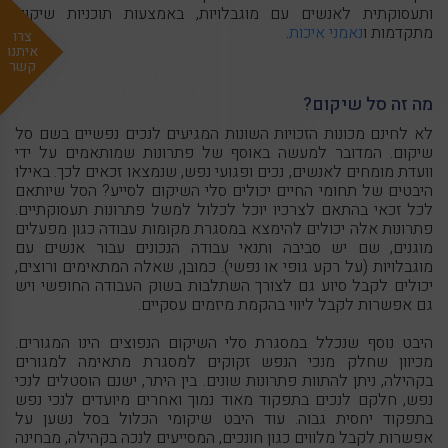
ותעסוקתית לאנשים עם מוגבלויות, באמצעות תוכניות שיקום
מתקדמות ו
נאמני איכות
.
צרו
איתנו
קשר
מה זה סל שיקום?
לא לחינם מכונות הזכויות השונות המגיעים לנכים נפשיים בשם סל
שיקום. המדובר למעשה באוסף של פתרונות שמותאמים על ידי
וועדת מומחים לאנשים, נכים ופגועי נפש, שנמצאו זכאים לכך. באילו
היבטים של תחומי החיים יכולים סלי השיקום לסייע? הסל שיותאם
לכל זכאי בהתאם לצרכיו יוכל לכלול למשל פתרונות תעסוקתיים.
פתרונות אלה יכולים להימצא במסגרת מקומות עבודה כגון מפעלים
מוגנים, שם יש סביבה ותנאי עבודה הנכונים עבור אנשים עם
מוגבלויות (על רקע גופי או נפשי). כמובן, שאלה המתאימים ורוצים,
יכולים לקבל סיוע גם לצורך השתלבות בשוק העבודה החופשי ויש
גם אפשרות לקבל ליווי בהקמת מיזמים עסקיים.
היבט נוסף שנכלל במסגרת סלי השיקום הנפוצים הינו המגורים.
מכיוון שחלק מנכי הנפש זקוקים למסגרת מתאימה למגורים
בקהילה, ניתן להתוות פתרונות שונים. בין היתר, ישנם הוסטלים לנכי
נפש, חלקם לנכים בתפקוד מאוד נמוך ואחרים מיועדים לנכי נפש
בתפקוד יחסית גבוה. עוד היבט שיקומי הכלול בסל נשען על
אפשרות לקבל מלווים כגון חונכים, המסייעים לנכה בקהילה, מבחינה