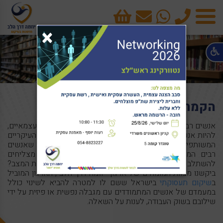
טלפון
cart
×
תפריט
הקמת עסק - זה אפשרי לכל אחד
אנשים רבים חולמים על הקמת עסק, על האפשרות להיות עצמאיים,
להיות אנשים יצרנים ותורמים לחברה. זהו אחד החלומות העיקריים
המשותפים לכל בני האדם. מצער מאוד לגלות, אם כך, שאנשים
רבים המתמודדים עם מגבלה נפשית או פיזית, אינם מצליחים
להשתלב בשוק העבודה. מה ניתן לעשות על מנת לשנות את המצב?
ביקשנו מצוות המומחים של ארגון "יוזמה דרך הלב", הארגון המוביל
ב
שיקום תעסוקתי
בישראל ששם לו למטרה להביא לשינוי כולל
במעמדם של אנשים המתמודדים עם מגבלה נפשית או פיזית על ידי
שילובם בשוק העבודה, לענות על השאלה.