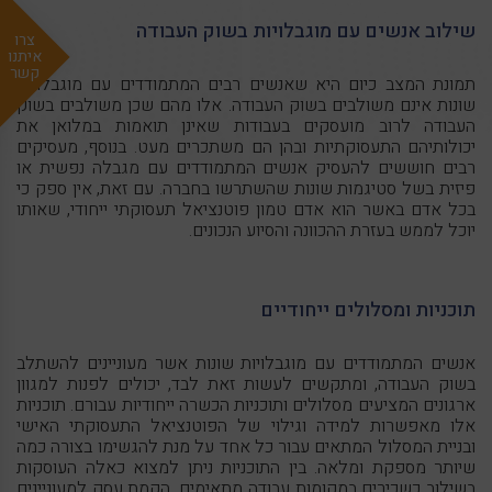
שילוב אנשים עם מוגבלויות בשוק העבודה
צרו
איתנו
קשר
תמונת המצב כיום היא שאנשים רבים המתמודדים עם מוגבלויות
שונות אינם משולבים בשוק העבודה. אלו מהם שכן משולבים בשוק
העבודה לרוב מועסקים בעבודות שאינן תואמות במלואן את
יכולותיהם התעסוקתיות ובהן הם משתכרים מעט. בנוסף, מעסיקים
רבים חוששים להעסיק אנשים המתמודדים עם מגבלה נפשית או
פיזית בשל סטיגמות שונות שהשתרשו בחברה. עם זאת, אין ספק כי
בכל אדם באשר הוא אדם טמון פוטנציאל תעסוקתי ייחודי, שאותו
יוכל לממש בעזרת ההכוונה והסיוע הנכונים.
תוכניות ומסלולים ייחודיים
אנשים המתמודדים עם מוגבלויות שונות אשר מעוניינים להשתלב
בשוק העבודה, ומתקשים לעשות זאת לבד, יכולים לפנות למגוון
ארגונים המציעים מסלולים ותוכניות הכשרה ייחודיות עבורם. תוכניות
אלו מאפשרות למידה וגילוי של הפוטנציאל התעסוקתי האישי
ובניית המסלול המתאים עבור כל אחד על מנת להגשימו בצורה כמה
שיותר מספקת ומלאה. בין התוכניות ניתן למצוא כאלה העוסקות
בשילוב כשכירים במקומות עבודה מתאימים, הקמת עסק למעוניינים