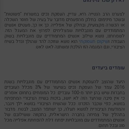
לא רק שכר מינימום
לצערנו הרב הנטייה היא, עדיין, העסקת נכים במשרות "פשוטות"
ובשכר מינימום. בחלק מהפעמים מדובר על בעיה של חוסר השכלה
או הכשרה מקצועית, ובחלק של אפלייה. כך או כך, מעטים אנשים
המתמודדים עם מוגבלויות שמצליחים לפרוץ את המעגל הזה.
לשמחתנו, נושא שילוב אנשים המתמודדים עם מוגבלויות בשוק
העבודה ו
שיקום תעסוקתי
הוא נושא שזוכה להד שהולך וגדל בשיח
הציבורי, וגם המגמה הזו הולכת ומשתנה לאט לאט.
עומדים ביעדים
היעד שהוצב להעסקת אנשים המתמודדים עם מוגבלויות בשנת
2016 עמד של העסקת נכים בשיעור של 3% מכלל העובדים
בחברות שיש בהן יותר מ-100 עובדים. כל המומחים בתחום אומרים
כי אין סיבה שהיעד הזה לא יושג, בזכות בשיח הציבורי המתפתח
בנושא, כפי שכבר הזכרנו. ככל שהשיח הציבורי בנושא ילך ויגבר,
והמודעות הציבורית לנושא תעלה, כך ישתפר המצב, לבטח. מדבור
בתהליך של צמיחה בחברה הישראלית, בתקווה ששילובם של
אנשים המתמודדים עם מוגבלויות יפתח דלת להפחתת אפלייה מכל
סוג ובכל תחום.