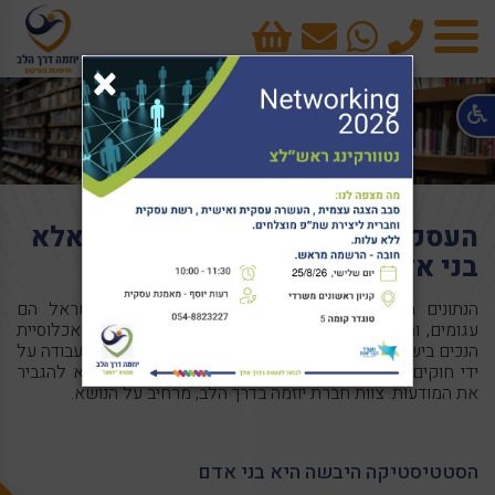
טלפון
cart
×
תפריט
העסקת נכים: זה לא סטטיסטיקה אלא
בני אדם
הנתונים הסטטיסיים הנוגעים לתחום העסקת נכים בישראל הם
עגומים, ומראים על אחוזי אבטלה של 50%-70% מכלל אכלוסיית
הנכים בישראל. כל הניסיונות להקטין את האפלייה בשוק העבודה על
ידי חוקים לא עזרו עד היום, והדרך היחידה ליצור שינוי היא להגביר
את המודעות. צוות חברת יוזמה בדרך הלב, מרחיב על הנושא.
הסטטיסטיקה היבשה היא בני אדם