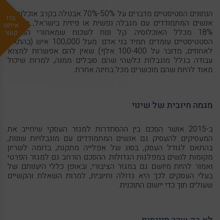
הנתונים הסטיסטיים מדברים על 50%-70% אבטלה בקרב אוכלוסיית
צרו
אנשים המתמודדים עם מגבלה נפשית או פיזית בישראל, המהווה
איתנו
18% מכלל האוכלוסיה. קל ונוח לשכוח שמאחורי הנתונים
קשר
הסטטיסטיים עומדים תמיד בני אדם: מעל 100,000 איש (בהתאם
לאחוזים, מדובר על 100-400 אלף) שאין להם אפשרות למצוא
עבודה בגלל מוגבלות כלשהי שהם סובלים ממנה, למרות שיכול
מאוד להיות שהם מוכשרים מכל בחינה אחרת.
מגמה חיובית של שינוי
ב-2015 אושר הסכם בין ההסתדרות למגזר העסקי שיחייב את
המעסיקים להעסיק גם אנשים המתמודדים עם מוגבלויות שונות,
בהתאם לגודל העסק, בסוג של אפלייה מתקנת, בדומה לשריון
מקומות לנשים במפלגות הגדולות. ההסכם הורחב גם למגזר הפרטי
ואמור להיות מיושם גם במגזר הציבורי, ובאופן כללי היענותם של
בעלי העסקים לכך היא גדולה וחיובית, למרות השאלת והקשיים
שעולים תוך כדי יישום התוכנית.