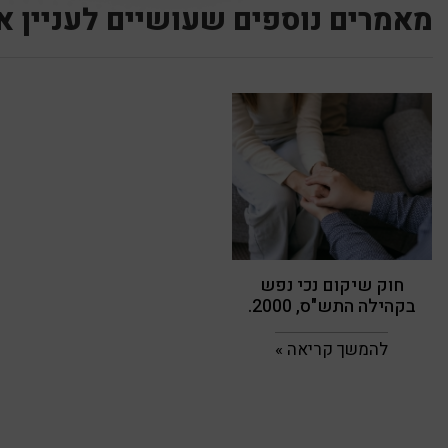
מאמרים נוספים שעושיים לעניין א
חוק שיקום נכי נפש
בקהילה התש"ס, 2000.
להמשך קריאה »