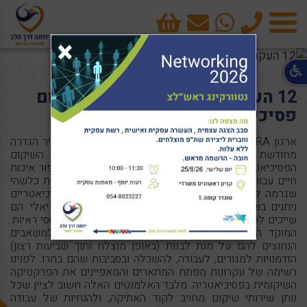
טלפון
cart
×
תפריט
12 העקרונות של העוסקים בשיקום
פסיכיאטרי
ארגון PRA (הארגון האמריקאי לשיקום פסיכיאטרי) הגדיר הגדרה
מחודשת לשיקום פסיכיאטרי (www.uspra.org). מטרת השיקום
הפסיכיאטרי היא לקדם החלמה, שילוב קהילתי מלא ושיפור איכות
חיים עבור אנשים שאובחנו כסובלים מהפרעה פסיכיאטרית כלשהי
שגרמה לפגיעה משמעותית בתפקוד. שירותי שיקום פסיכיאטריים
ניתנים בשותפות, הם ממוקדי אדם וניתנים באופן דיפרנציאלי. הם
שייכים לספקטרום של שירותי רווחה וצריכים להיות מבוססי ראיות.
המוקד הינו לעזור לאנשים לפתח מיומנויות ונגישות למשאבים
הנחוצים להם על מנת לבנות (באופן מוצלח ותוך שביעות רצון)
הזדמנויות למגורים, לעבודה, להשכלה ובסביבות שהם בחרו. לפנינו
רשימה של עקרונות מפתח המתארים והמאפיינים את הפרקטיקה
השיקומית בפסיכיאטריה. מלבד האלמנטים האלה חשוב לציין שכל
נותן שירותי שיקום מחויב לקוד האתיקה, ולהנחיות של עבודה