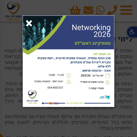
טלפון
cart
×
תפריט
ליווי עסקי שיקומי
תוכנית "יוזמה "מבית יוזמה דרך הלב שמה לה למטרה לקדם הקמת
עסקים עצמאיים של מקבלי שירותי סל שיקום של משרד הבריאות
ושל משרד הביטחון, אנו נותנים שירותי ליווי עסקי שיקומי מקצועי
ומותאם, הן עסקית והן רגשית תוך שימוש בכלים פרקטיים מעולמות
השיקום, האימון, מדעי ההתנהגות, הפיתוח והליווי העסקי ועוד.
הצוות שלנו כולל אנשי מקצוע ממגוון תחומים בהם אנשי טיפול,
מאמנים, יועצים עסקיים,יועצים ארגוניים ועוד. אנשי הצוות שלנו
עוברים הכשרות מקצועיות על בסיס חודשי בעולמות האימון,
השיקום, הפיתוח העסקי, השיווק, הדיגיטל, הכלכלה ועוד. והכל
במטרה לתת את השירות והליווי הטובים ביותר.
אנו פועלים בעולם החברתי תוך שיתוף פעולה פורה עם עמותות ועם
גופים בכל המגזרים, ומקדמים תהליכים חברתיים לטובת שוויון
הזדמנויות בעבודה.