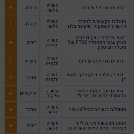
משרה
דרושים מדריכי שיקום
שפלה
מלאה
מנהל.ת מקצועי.ת למרכז
משרה
שפלה
הכשרה תעסוקתי שיקומי בלוד
מלאה
דרוש מדריכי שיקום לבית
משרה
מאזן עבור מתמודיי PTSD של
דרום
חלקית
משרד הביטחון
משרה
דרושים מדריכים שיקומי
השרון
חלקית
דרוש/ה מלווה שיקומי/ת לגוש
משרה
מרכז
דן
חלקית
דרושים עובדים/ות לליווי
משרה
ירושלים
מתמודדי נפש ונכי צה״ל!
חלקית
משרה
מטפל/ת רגשי/ת לביה"ס שחר
מרכז
מלאה
אנחנו מחפשות רכז.ת ליווי
משרה
דרום
צעירות דתיות לאזור באר שבע
מלאה