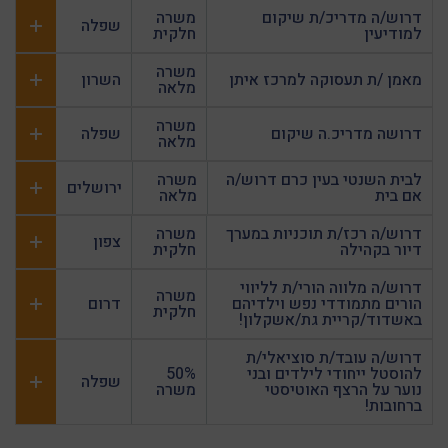
דרוש/ה מדריכ/ת שיקום
משרה
שפלה
למודיעין
חלקית
משרה
מאמן /ת תעסוקה למרכז איתן
השרון
מלאה
משרה
דרושה מדריכ.ה שיקום
שפלה
מלאה
לבית השנטי בעין כרם דרוש/ה
משרה
ירושלים
אם בית
מלאה
דרוש/ה רכז/ת תוכניות במערך
משרה
צפון
דיור בקהילה
חלקית
דרוש/ה מלווה הורי/ת לליווי
משרה
הורים מתמודדי נפש וילדיהם
דרום
חלקית
באשדוד/קריית גת/אשקלון!
דרוש/ה עובד/ת סוציאלי/ת
להוסטל ייחודי לילדים ובני
50%
שפלה
נוער על הרצף האוטיסטי
משרה
ברחובות!