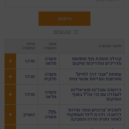
חיפוש
נקה שדות
אחוז
איזור
תיאור המשרה
המשרה
המשרה
קהילה תומכת צוף מחפשת
משרה
מרכז
מדריכים ומדריכות שיקום
מלאה
עמותת "אבני דרך לחיים"
משרה
מרכז
מתרחבת ומגייסת אנשי צוות
חלקית
דרוש/ה עובד/ת סוציאלי/ת
משרה
לעבודה עם נכי צה"ל באגף
מרכז
מלאה
השיקום
לתכנית 'צרכנים נותני שירות'
75%
דרוש.ה: רכז.ת ליווי תעסוקתי
השרון
משרה
לאזור נתניה חדרה והסביבה