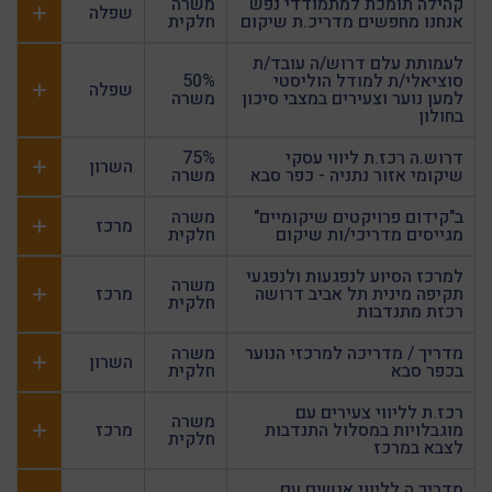
קהילה תומכת למתמודדי נפש
משרה
שפלה
אנחנו מחפשים מדריכ.ת שיקום
חלקית
לעמותת עלם דרוש/ה עובד/ת
סוציאלי/ת למודל הוליסטי
50%
שפלה
למען נוער וצעירים במצבי סיכון
משרה
בחולון
דרוש.ה רכז.ת ליווי עסקי
75%
השרון
שיקומי אזור נתניה - כפר סבא
משרה
ב"קידום פרויקטים שיקומיים"
משרה
מרכז
מגייסים מדריכי/ות שיקום
חלקית
למרכז הסיוע לנפגעות ולנפגעי
משרה
תקיפה מינית תל אביב דרושה
מרכז
חלקית
רכזת מתנדבות
מדריך / מדריכה למרכזי הנוער
משרה
השרון
בכפר סבא
חלקית
רכז.ת לליווי צעירים עם
משרה
מוגבלויות במסלול התנדבות
מרכז
חלקית
לצבא במרכז
מדריך.ה לליווי אנשים עם