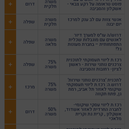
משרה
פוסט טראומה על רקע צבאי -
דרום
חלקית
אשקלון והסביבה
אנשי צוות עם לב ענק למרכז
משרה
שפלה
יום יבנה
חלקית
דרוש/ה עו״ס למערך דיור
לאנשים עם מוגבלות שכלית
משרה
שפלה
התפתחותית – בחברת מעונות
מלאה
גל!
רכז.ת ליווי תעסוקתי לתוכנית
75%
צרכנים נותני שירות - ראשון
שפלה
משרה
לציון- רחובות והסביבה
לתכנית 'צרכנים נותני שירות'
דרוש.ה: רכז.ת ליווי תעסוקתי
75%
מרכז
שיקומי לאזור תל אביב, רמת
משרה
גן, פתח תקווה
רכז.ת ליווי עסקי שיקומי-
לחברה החרדית לאזור אשדוד,
50%
דרום
אשקלון , קרית גת וקרית
משרה
מלאכי