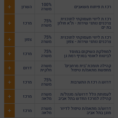
100%
רכז.ת פיתוח משאבים
השרון
משרה
רכז.ת ליווי תעסוקתי לתוכנית
75%
צרכנים נותני שירות - ת"א חולון
מרכז
משרה
בת ים
רכז.ת ליווי תעסוקתי לתוכנית
75%
צפון
צרכנים נותני שירות - צפון
משרה
למחלקת השיקום במוסד
75%
מרכז
לביטוח לאומי בסניף רמת גן
משרה
קהילה תומכת 'בית מרחבים'
משרה
דרום
מחפשת מתאמ/ת טיפול
חלקית
75%
דרוש.ה רכז.ת התערבות
מרכז
משרה
לעמותת הלל דרוש/ה מנהל/ת
משרה
מרכז
קהילה למרכז החדש בתל אביב
מלאה
דרוש/ה מתאמ/ת טיפול לדיור
משרה
מרכז
מוגן בתל אביב
מלאה