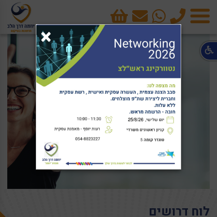
טלפון
cart
×
תפריט
לוח דרושים