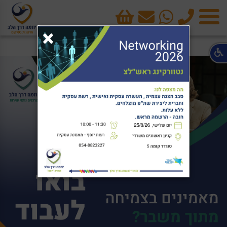
טלפון
cart
×
תפריט