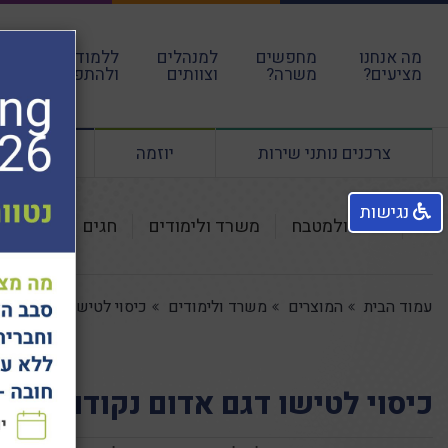
מה אנחנו
מחפשים
למנהלים
ללמוד
עבו
מציעים?
משרה?
וצוותים
ולהתפתח
הקה
צרכנים נותני שירות
יוזמה
ליווי מנ
נגישות
לבית ולמטבח
משרד ולימודים
חגים
אקססור
עמוד הבית
המוצרים
משרד ולימודים
כיסוי לטישו דגם אדום 
כיסוי לטישו דגם אדום נקודות