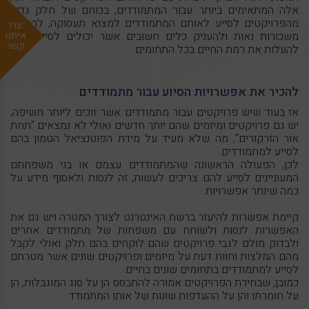
אלה המתאימים ביותר עבור המתמודדים, בכוחם של חלק גדול
מהפרויקטים לסייע לאותם המתמודדים למצוא תעסוקה, להרוויח
צרו
איתנו
משכורות נאות ולהעניק כלים חשובים אשר יכולים לסייע להם
קשר
להעלות את רמת החיים בכל התחומים.
להכיר את אפשרויות הסיוע עבור מתמודדים
אז בעוד שיש פרויקטים עבור מתמודדים אשר זוכים ליותר חשיפה,
יש גם פרויקטים ומיזמים שהם יותר חדשים ואולי לא נמצאים "תחת
אור הזרקורים", מה שלא מעיד על מידת הפוטנציאל הטמון בהם
לסייע למתמודדים.
לכן, הפעולה הראשונה שהמתמודדים עצמם או בני משפחתם
המעוניינים לסייע להם צריכים לעשות, זה לנסות ולאסוף מידע על
כמה שיותר אפשרויות.
קיימת אפשרות להיעזר ברשת האינטרנט לצורך המטרה ויש גם את
האפשרות לנסות ולשוחח עם משפחות של מתמודדים אחרים
ולבדוק מולם לגבי פרויקטים שהם לוקחים בהם חלק ואולי לקבל
מהם המלצות וחוות דעת על מיזמים ופרויקטים שונים אשר מטרתם
לסייע למתמודדים בתחומים שונים בחיים.
כמובן, שבחירת הפרויקטים אמורה להתבסס הן על סוג המוגבלות, הן
על חומרתו והן על ההעדפות שונות של אותו המתמודד.