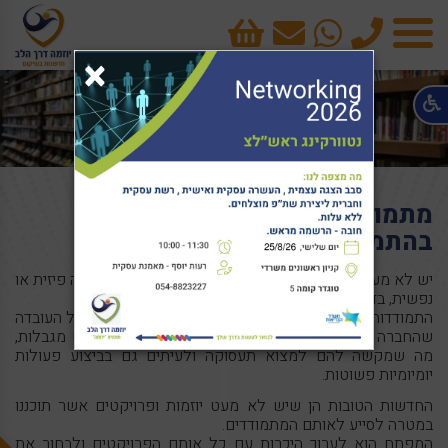
טלפון
cart
×
תפריט
מתמודדים והדרכים לסייע להם
בהתמודדות
יש לא מעט אנשים באוכלוסייה אשר מתמודדים עם מגבלה פיזית או
נפשית, בדרגה כזאת או אחרת.
התמודדות עם מגבלה טומנת בחובה מורכבת גדולה ולו בשל העובדה
שהחברה לא תמיד מגלה סבלנות והכלה כלפי אנשים עם מגבלות,
מה שמקשה להם למצוא תעסוקה ולעיתים גם בביצוע פעולות
יומיומיות פשוטות.
החדשות הטובות הן שיש לא מעט יוזמות ופרויקטים אשר תוכננו
במטרה לסייע לאותם המתמודדים.
המפתח הוא לערוך היכרות עם כל אותם הפרויקטים ולבחור את