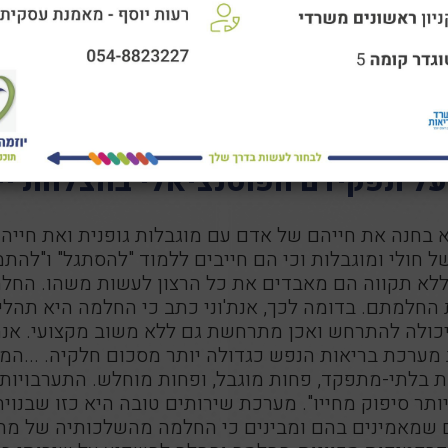
-עמיתים על תפקידם הפוטנציאלי בהצלחת יישום פרקטיקה מכוונת-
על תפקידם הפוטנציאלי בהצלחת י
בחנה את חייהם של אדם עם מוגבלות גופנית ואת חייה 
 חולי ומוגבלות וכי הם חייבים ללמוד "להסתגל" ו"להתמ
 ללא תקווה הם מאבדים את כל הרצון לעשות משהו. החלמ
 החלמתם. בדומה לכך, אנת'וני כתב כי החלמה היא תהל
ולה להתרחש ואכן מתרחשת גם ללא משוב מקצועי. אנת'
מערכת בריאות הנפש כגדולה יותר מסכום חלקיה. ...ה
 בלתי-מתפקד, פחות מוגבל, ופחות מוחלש. התערבויות 
יותר סיפוק מחייו". מערכת שירותים טובה היא כזו שבנו
רותים שמאמינים בהם ומבינים כי החלמה מהשלכותיה של