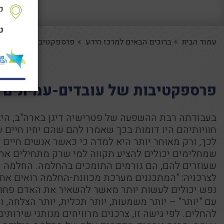
עמוד הבית
ברוכים הבאים למרכז הידע
פרספקטיבות של עובדים
פרספקטיבות של עובדים-עמיתים 
בעבודתה רבת ההשפעה של פטרישיה דיגן בארה"ב, היא 
חוויותיהם היו דומות בכך שאמרו להם שהם יחיו חיים של
לכך, ורק מאוחר יותר היא למדה כי כאשר אנשים חיים
שמחלימים יכולים להציע תקווה למי שרק מתחילים את
שעוזרים להם, הם גורמים התומכים בהחלמה. החלמה יכ
לצרכניה: "המתכננים מערכת מכוונת-החלמה רואים את 
נפש יכולים לעשות יותר מאשר להשאיר את האדם פחות
עם "יותר" – יותר משמעות, יותר תכלית, יותר הצלחה, ו
להחלים. לפי גישה זו, צרכנים מרוויחים מנותני שי