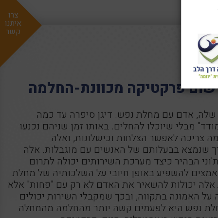
צרו
איתנו
קשר
החלמה
ישום פרקטיקה מכוונת-החלמה
שלה, אדם עם מחלת נפש. דיגן סיפרה עד כמה
ודד" מבלי שיוכלו להחלים. באותו זמן שניהם נכנעו
ה צריכה לאפשר הצלחות וכישלונות, ואלה
יך שנמצא בבעלותם של האנשים עם מוגבלות. אלה
וני הבהיר כיצד מערכת השירותים יכולה לתרום
מאמצים להשפיע באופן חיובי על השלכותיה של מחלת
אלה יכולות להשאיר את האדם לא רק עם "פחות" אלא
יה על האמונה בתקווה, ובכך שמקבלי השירות יכולים
 מחלת נפש היא לפעמים קשה יותר מהחלמה מהמחלה