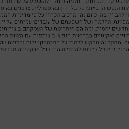
רקטיקות מכוונות-החלמה והחלה להשפיע על שירותי בר
אות הנפש הן באופן גלובלי והן באוסטרליה. צרכנים בא
להבחין בה. כיום זהו מרכיב הכרחי על פי מדיניות ה
 מכוונת-החלמה ושל השפעתם של עובדים-עמיתים על ייש
דשים יחסית, ומה הם היתרונות של העסקתם בשירותים
 כרוניים ואקוטיים בבריאות הנפש, בשותפות עם הצוות ה
למה. מחקר זה מבקש ללמוד על הפרספקטיבות והדעות של
בנה זו תוכל לתרום להרחבת הידע על פרקטיקה מכוונת