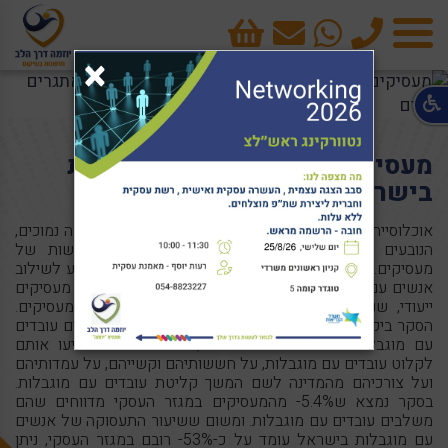
טלפון
cart
×
תפריט
מעסיקים של עובדים עם מוגבלות
בישראל: עמדות, אתגרים וצרכים
אוכלוסיית האנשים עם מוגבלות מאופיינת בשיעורי תעסוקה נמוכים,
הנובעים מחסמים רבים, ובהם עמדות שליליות וחששות של
מעסיקים. מאמר זה יעסוק בעמדותיהם של מעסיקים בנוגע לשילוב
אנשים עם מוגבלות בתעסוקה, תוך הצגת ממצאים מסקר מעסיקים
ייעודי, שנערך במהלך שנת 2011 והקיף קרוב ל-800 מעסיקים.
הסקר ביקש לאמוד את שיעור העסקים בישראל המשלבים עובדים
עם מוגבלות ולעמוד על מאפייניהם, על הגורמים שהניעו אותם
לקלוט עובדים עם מוגבלות, על חששותיהם וקשייהם, על עמדותיהם
ועל צורכיהם מהמדינה לשם המשך קליטת עובדים עם מוגבלות.
בסקר נמצא ש5.4%- מהמעסיקים במגזר העסקי מדווחים שהם
משלבים עובדים עם מוגבלות. ומשום ששיעור התעסוקה של אנשים
עם מוגבלות בישראל עומד על כ-53%- רובם במגזר העסקי, ניתן