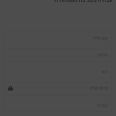
עבודה בסביבה משפחתית
שם
מלא
טלפון
דוא"ל
צרפו קו"ח
הערות