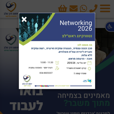
טלפון
cart
×
תפריט