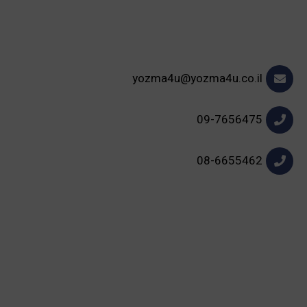
yozma4u@yozma4u.co.il
09-7656475
08-6655462