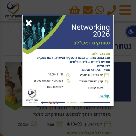
טלפון
cart
×
תפריט
נטוורקינג אוקטובר