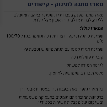
מארז מתנה לתינוק - קיפודים
מארז מתנה מפנק בעבודת יד, שנתפר באהבה ומושלם
ללידה, לברית או לביקור ראשון אצל יולדת.
המארז כולל:
שמיכת כותנה ופיקה דו צדדית, רכה ונעימה בגודל 100/70
ס"מ
שמיכת תגיות קטנה עם תגיות מישוש וטבעת עץ
קוביית פעילות רכה
ג'ירפה חמודה למשחק
סלסלת בד רב שימושית לאחסון.
כל מארז נתפר ונארז בעבודת יד בסטודיו אבני דרך
ברכישת המוצר אתם תומכים בתעסוקה משמעותית
ובשיקום של מקבלות השירות בסטודיו.