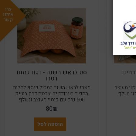
צרו
איתנו
קשר
רחים
סט לראש השנה - דגם כתום
רטרו
וי מעוצב
מארז לראש השנה המכיל כיסוי לחלות
וי נשלף.
התפור בעבודת יד וצנצנת דבק בוטיק
500 גרם עם כיסוי מעוצב ונשלף
80₪
הוספה לסל