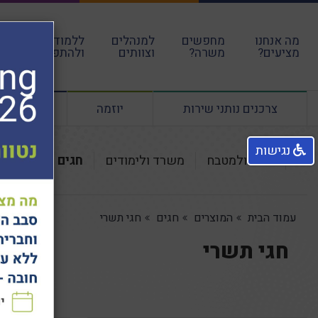
מה אנחנו
מחפשים
למנהלים
ללמוד
עבו
מציעים?
משרה?
וצוותים
ולהתפתח
הקה
צרכנים נותני שירות
יוזמה
ליווי מנ
נגישות
לבית ולמטבח
משרד ולימודים
חגים
אקססור
עמוד הבית
המוצרים
חגים
חגי תשרי
חגי תשרי