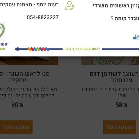
מעוצב לשולחן דגם
סט לראש השנה - פ
ערבסקה
ירוקים
 הנתפר בעבודת יד בסטודיו
מארז לראש השנה הכולל כיס
שלנו
לחלות ודבש בוטיק עם כיס
80₪
58₪
הוספה לסל
הוספה לסל