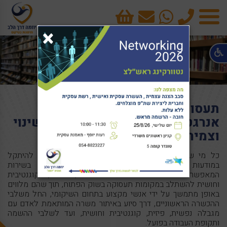
טלפון
cart
×
תפריט
תעסוקה נתמכת: דרושים אנשים
אנרגטיים ובעלי אמונה ביכולת לשינוי
וצמיחה
כל מי שנמצא בתהליך של חיפוש אחר עבודה עשוי להיתקל
במודעות בקונספט "תעסוקה נתמכת דרושים". מדובר בשירות
המאפשר לאנשים עם מגבלה נפשית, פיזית, קוגנטיבית
וחושית להשתלב במקומות תעסוקה בשוק הפתוח, תוך שהם מלווים
באופן מתמשך על ידי אנשי מקצוע בתחום השיקומי, החל משלבי
ההכשרה הראשוניים, דרך סיוע באיתור משרה המותאמת לאדם עם
מגבלה נפשית, פיזית, קוגנטיבית וחושית, ועד לשלבי ההשמה
ותקופת העבודה בפועל.