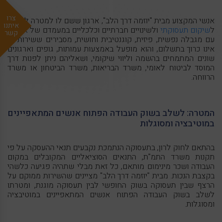
צרו
אנשי המקצוע מבית "יוזמה דרך הלב", ארגון ששם לו למטרה להוביל
איתנו
ל
שיקום תעסוקתי
ולשינויים חברתיים וכלכליים במעמדם של אנשים
קשר
עם מגבלה נפשית, פיזית, קוגנטיבית וחושית, מסבירים ששירות זה
אינו כרוך בתשלום, והוא מופעל באמצעות עמותות, גופים וארגונים
שונים המתמחים בהשמה וליווי שיקומי, ושאליהם ניתן לפנות דרך
המוסד לביטוח לאומי, משרד הבריאות, משרד הביטחון או משרד
הרווחה.
המטרה: לשלב בשוק העבודה הפתוח אנשים המתאפיינים
במוטיבציה ומסוגלות
בהתאם לחוק לרון, בתעסוקה הנתמכת נקבעים תנאי ההעסקה על פי
תקנות משרד התמ"ת, התנאים הסוציאליים המקובלים במקום
העבודה ושכר מינימום מותאם, כל זאת מבלי שתהיה פגיעה כלשהי
בקצבת הנכות. מבית "יוזמה דרך הלב" מציינים שהשירות ממוקם על
הרצף שבין תעסוקה בשוק החופשי לבין תעסוקה מוגנת, ומטרתו
לשלב בשוק העבודה הפתוח אנשים המתאפיינים במוטיבציה
ומסוגלות.