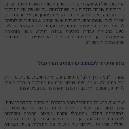
המתכונת של תעסוקה נתמכת דרושים מכוונת להשגת מספר יעדים,
שהבולטים שבהם כוללים את השתלבותם של אנשים עם מוגבלות
בחיי החברה באופן מלא, תוך כדי הקניית ביטחון סוציאלי ורמת חיים
סבירה לאלו שמתאימים, להערכת אנשי המקצוע, מבחינת יכולותיהם
להשתלב בשוק התעסוקה הפתוח, אך נזקקים להכוונה, הכשרה, ליווי
וסיוע במציאת עבודה בסביבת עבודה רגילה, אשר מותאמת
אופטימלית הן מבחינת המוגבלות הספציפית והן מבחינת
הפוטנציאל והכישורים.
בואו ותוכיחו לעצמכם שהשמים הם הגבול
מארגון "יוזמה דרך הלב" מדגישים שקיימת חשיבות ערכית מיוחדת
בכל הנוגע לנושא זה, היות ושילוב אדם עם מוגבלות בעבודה מעניק
לחייו תוכן ומשפר את כבודו העצמי ואת הערכתו בעיני עצמו.
זאת ועוד, הרציונל המסתתר תחת הכותרת "תעסוקה נתמכת דרושים"
אוצר בתוכו את השאיפה לשינוי ביחס הציבור אל אוכלוסיה זו,
ולתפיסתה כחלק אינטגרלי ותורם בעיצוב החברה והפיכתה
לאיכותית וטובה יותר, הן בהיבט המוסרי-ערכי והן בהיבט הכלכלי
והכללי, שכן אי שילובם של אנשים עם מוגבלות בשוק העבודה