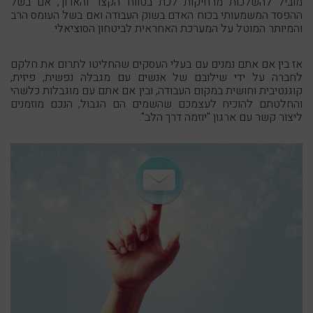
מוביל להשלכות מרחיקות לכת בטווח הקצר והארוך, אם בשל
ההפסד המשמעותי בכוח האדם בשוק העבודה ואם בשל העומס הרב
והמיותר המוטל על המערכת האחראית לביטחון הסוציאלי.
אז בין אם אתם נמנים עם בעלי העסקים שהחליטו לתרום את חלקם
לחברה על ידי שילובם של אנשים עם מגבלה נפשית, פיזית,
קוגנטיבית וחושית במקום העבודה, ובין אם אתם עם מוגבלות כלשהי
והחלטתם להוכיח לעצמכם שהשמים הם הגבול, הנכם מוזמנים
ליצור קשר עם ארגון "יוזמה דרך הלב".